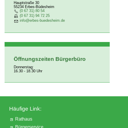
Hauptstraße 30
55234 Erbes-Büdesheim
(0 67 31) 80 54
(0 67 31) 94 72 25
nf
rb
s-b
d
sh
m
d
Öffnungszeiten Bürgerbüro
Donnerstag:
16.30 - 18.30 Uhr
Häufige Link:
Rathaus
Bürgerservice