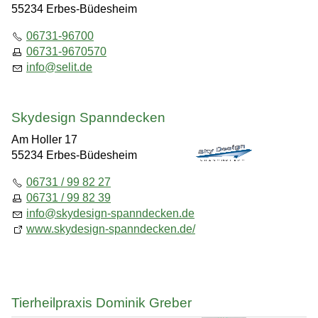
55234 Erbes-Büdesheim
06731-96700
06731-9670570
info
@
selit.de
Skydesign Spanndecken
Am Holler 17
55234 Erbes-Büdesheim
06731 / 99 82 27
06731 / 99 82 39
info
@
skydesign-spanndecken.de
www.skydesign-spanndecken.de/
Tierheilpraxis Dominik Greber