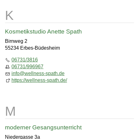
Kosmetikstudio Anette Spath
Birnweg 2
55234 Erbes-Büdesheim
06731/3816
06731/996967
info
@
wellness-spath.de
https://wellness-spath.de/
moderner Gesangsunterricht
Niedergasse 3a