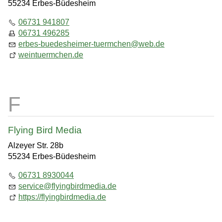
55234 Erbes-Büdesheim
06731 941807
06731 496285
erbes-buedesheimer-tuermchen
@
web.de
weintuermchen.de
Flying Bird Media
Alzeyer Str. 28b
55234 Erbes-Büdesheim
06731 8930044
service
@
flyingbirdmedia.de
https://flyingbirdmedia.de