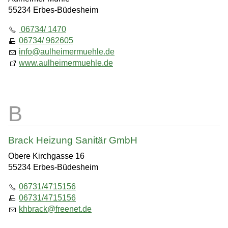
55234 Erbes-Büdesheim
06734/ 1470
06734/ 962605
info
@
aulheimermuehle.de
www.aulheimermuehle.de
Brack Heizung Sanitär GmbH
Obere Kirchgasse 16
55234 Erbes-Büdesheim
06731/4715156
06731/4715156
khbrack
@
freenet.de