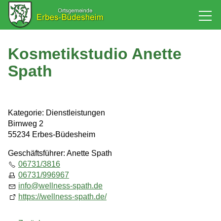
Rathaus
Kosmetikstudio Anette
Spath
Bürgerservice
Baugebiet
Kategorie: Dienstleistungen
Birnweg 2
55234 Erbes-Büdesheim
Leben
Geschäftsführer: Anette Spath
06731/3816
Tourismus & Kultur
06731/996967
info
@
wellness-spath.de
https://wellness-spath.de/
Wirtschaft