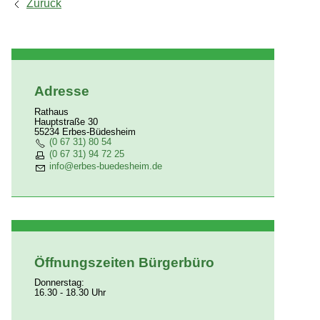
Zurück
Infrastruktur
Unternehmensverzeichnis
Panattoni Park Mainz-Süd
Ausgrabungen
Adresse
Rathaus
Hauptstraße 30
55234 Erbes-Büdesheim
(0 67 31) 80 54
(0 67 31) 94 72 25
nf
rb
s-b
d
sh
m
d
Öffnungszeiten Bürgerbüro
Donnerstag:
16.30 - 18.30 Uhr