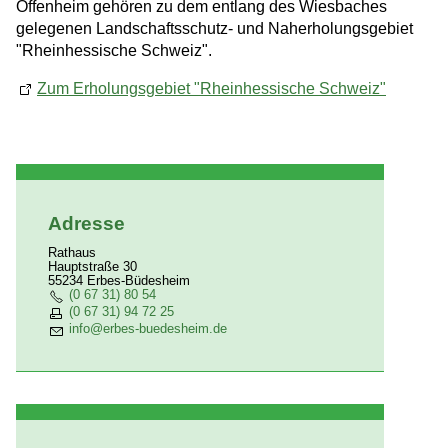
Offenheim gehören zu dem entlang des Wiesbaches
Informationsmaterial
gelegenen Landschaftsschutz- und Naherholungsgebiet
Nordic Walking
"Rheinhessische Schweiz".
Zum Erholungsgebiet "Rheinhessische Schweiz"
Wirtschaft
Ausgrabungen
Adresse
Rathaus
Hauptstraße 30
55234 Erbes-Büdesheim
(0 67 31) 80 54
(0 67 31) 94 72 25
nf
rb
s-b
d
sh
m
d