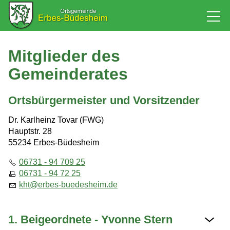
Rathaus
Mitglieder des
Gemeinderates
Aktuelles
1250 Jahre Erbes-Büdesheim
Ortsbürgermeister und Vorsitzender
Grußwort
Dr. Karlheinz Tovar (FWG)
Ratsinformationssystem
Hauptstr. 28
55234 Erbes-Büdesheim
Gemeinderat
Mitglieder
06731 - 94 709 25
Sitzungstermine / Niederschriften
06731 - 94 72 25
kht
rb
s-b
d
sh
m
d
Wahlergebnisse
Fotografisch festgehalten
1. Beigeordnete - Yvonne Stern
Bildergalerien