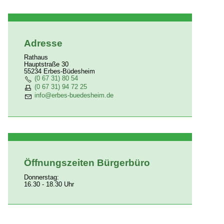
Adresse
Rathaus
Hauptstraße 30
55234 Erbes-Büdesheim
(0 67 31) 80 54
(0 67 31) 94 72 25
nf
rb
s-b
d
sh
m
d
Öffnungszeiten Bürgerbüro
Donnerstag:
16.30 - 18.30 Uhr