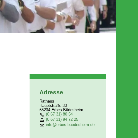
Adresse
Rathaus
Hauptstraße 30
55234 Erbes-Büdesheim
(0 67 31) 80 54
(0 67 31) 94 72 25
nf
rb
s-b
d
sh
m
d