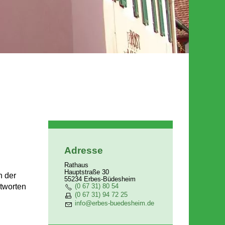
Adresse
Rathaus
Hauptstraße 30
n der
55234 Erbes-Büdesheim
(0 67 31) 80 54
tworten
(0 67 31) 94 72 25
nf
rb
s-b
d
sh
m
d