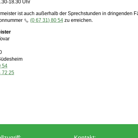
.30-18.30 Uhr
meister ist auch außerhalb der Sprechstunden in dringenden F
efonnummer
(0 67 31) 80 54
zu erreichen.
ister
Tovar
0
Büdesheim
0 54
4 72 25
lzugriff:
Kontakt: