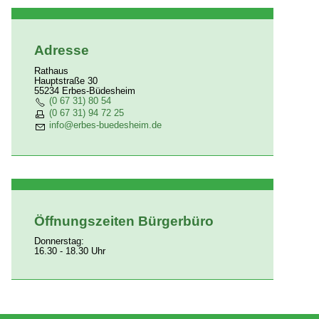
Infrastruktur
Unternehmensverzeichnis
Adresse
Panattoni Park Mainz-Süd
Rathaus
Hauptstraße 30
Ausgrabungen
55234 Erbes-Büdesheim
(0 67 31) 80 54
(0 67 31) 94 72 25
nf
rb
s-b
d
sh
m
d
Öffnungszeiten Bürgerbüro
Donnerstag:
16.30 - 18.30 Uhr