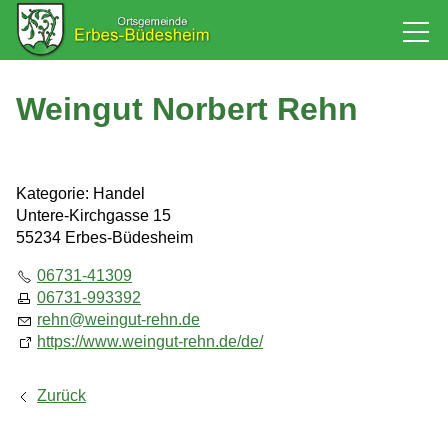
Rathaus
Weingut Norbert Rehn
Bürgerservice
Kategorie: Handel
Baugebiet
Untere-Kirchgasse 15
55234 Erbes-Büdesheim
Leben
06731-41309
06731-993392
rehn
@
weingut-rehn.de
Tourismus & Kultur
https://www.weingut-rehn.de/de/
Zurück
Wirtschaft