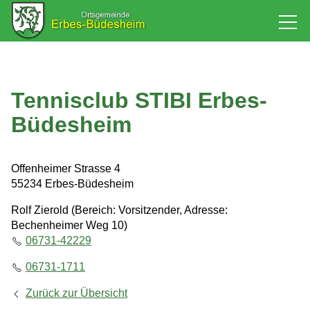
Rathaus
Tennisclub STIBI Erbes-
Bürgerservice
Büdesheim
Baugebiet
Offenheimer Strasse 4
55234 Erbes-Büdesheim
Leben
Rolf Zierold (Bereich: Vorsitzender, Adresse:
Bechenheimer Weg 10)
Tourismus & Kultur
06731-42229
06731-1711
Wirtschaft
Zurück zur Übersicht