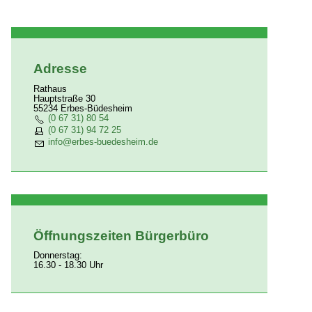
Ausgrabungen
Adresse
Rathaus
Hauptstraße 30
55234 Erbes-Büdesheim
(0 67 31) 80 54
(0 67 31) 94 72 25
nf
rb
s-b
d
sh
m
d
Öffnungszeiten Bürgerbüro
Donnerstag:
16.30 - 18.30 Uhr