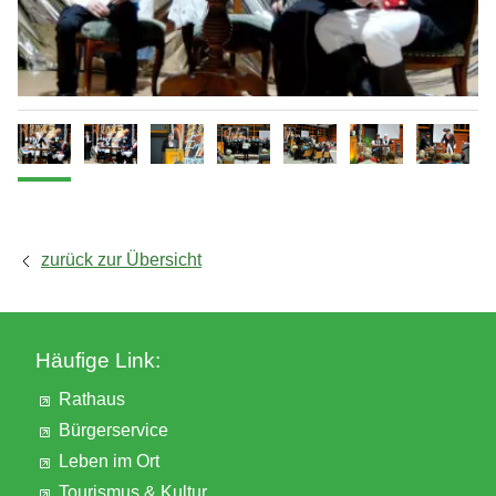
Ausgrabungen
zurück zur Übersicht
Häufige Link:
Rathaus
Bürgerservice
Leben im Ort
Tourismus & Kultur