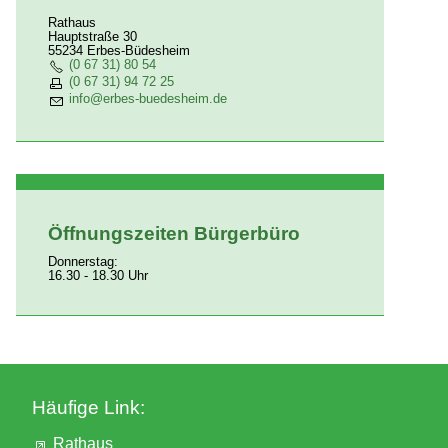
Rathaus
Hauptstraße 30
55234 Erbes-Büdesheim
(0 67 31) 80 54
(0 67 31) 94 72 25
nf
rb
s-b
d
sh
m
d
Öffnungszeiten Bürgerbüro
Donnerstag:
16.30 - 18.30 Uhr
Häufige Link:
Rathaus