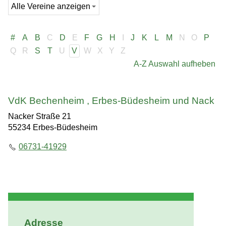
Gaststätten
Geschichte
#
A
B
C
D
E
F
G
H
I
J
K
L
M
N
O
P
Dorferneuerung
Q
R
S
T
U
V
W
X
Y
Z
Im Notfall
A-Z Auswahl aufheben
Tourismus & Kultur
VdK Bechenheim , Erbes-Büdesheim und Nack
Wirtschaft
Nacker Straße 21
55234 Erbes-Büdesheim
06731-41929
Ausgrabungen
Adresse